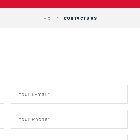
CONTACTS US
首页
Your E-mail*
Your Phone*