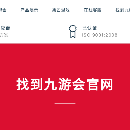
游会
产品展示
集团游戏
在线客服
找到九
供应商
已认证
方案
ISO 9001:2008
找到九游会官网