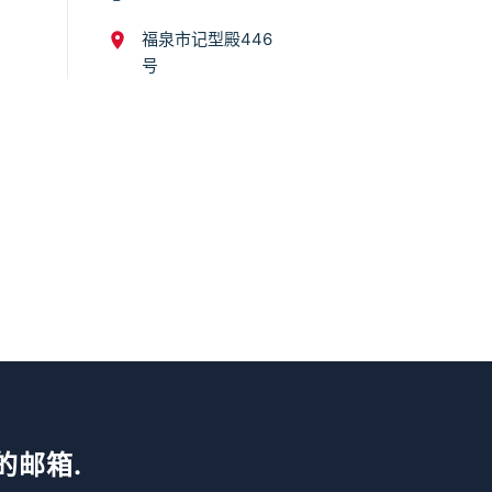
福泉市记型殿446
号
的邮箱.