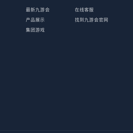
最新九游会
在线客服
产品展示
找到九游会官网
集团游戏