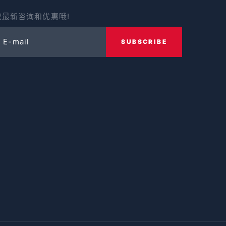
最新咨询和优惠哦!
 E-mail
SUBSCRIBE