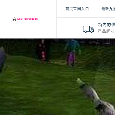
首页官网入口
最新九
领先的
产品解决