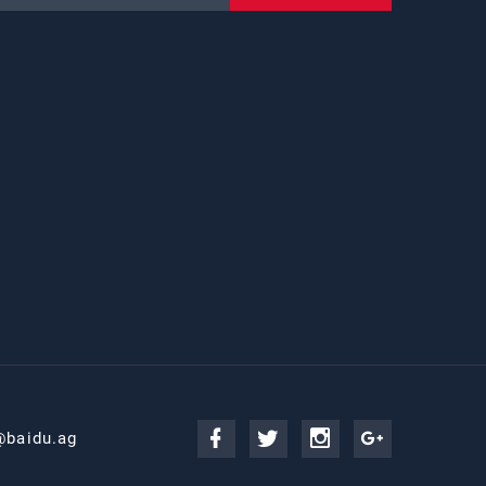
@baidu.ag