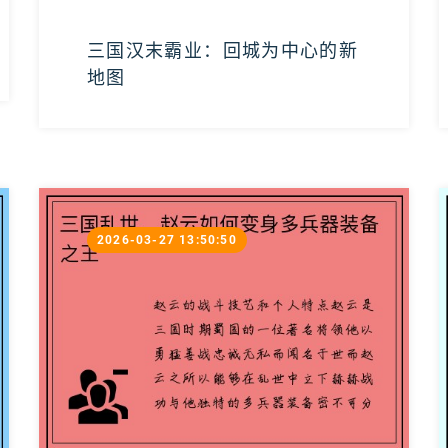
三国汉末霸业：回城为中心的新
地图
2026-03-27 13:50:50