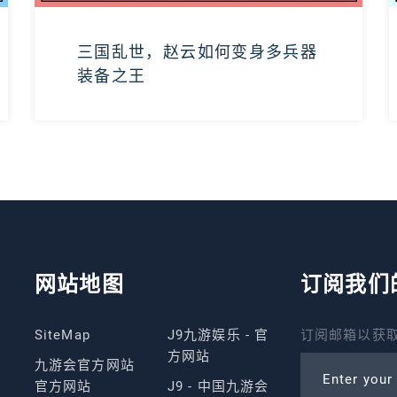
三国乱世，赵云如何变身多兵器
装备之王
网站地图
订阅我们
SiteMap
J9九游娱乐 - 官
订阅邮箱以获取
方网站
九游会官方网站
Enter your
官方网站
J9 - 中国九游会