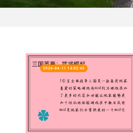
2026-04-11 14:02:45