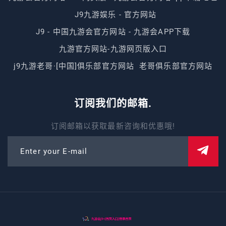
J9九游娱乐 - 官方网站
J9 - 中国九游会官方网站 - 九游会APP下载
九游官方网站-九游网页版入口
j9九游老哥·[中国]俱乐部官方网站
老哥俱乐部官方网站
订阅我们的邮箱.
订阅邮箱以获取最新咨询和优惠哦!
Enter your E-mail