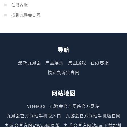
在线客服
找到九游会官网
导航
最新九游会
产品展示
集团游戏
在线客服
找到九游会官网
网站地图
SiteMap
九游会官方网站官方网站
九游会官方网站手机版入口
九游会官方网站手机版官网
九游会官方网站Web网页版
九游会官方网站app下载地址