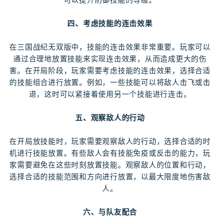
可以提升防御技能的等级。
四、考虑技能的连击效果
在三国战纪无双版中，技能的连击效果非常重要。玩家可以
通过合理地放置技能来实现连击效果，从而造成更大的伤
害。在开局阶段，玩家需要考虑技能的连击效果，选择合适
的技能组合进行放置。例如，一些技能可以将敌人击飞或击
退，这时可以紧接着使用另一个技能进行连击。
五、观察敌人的行动
在开局放技能时，玩家需要观察敌人的行动，选择合适的时
机进行技能放置。有些敌人会有技能免疫或反击的能力，玩
家需要避免在这些时刻放置技能。观察敌人的位置和行动，
选择合适的技能范围和方向进行放置，以最大限度地伤害敌
人。
六、与队友配合