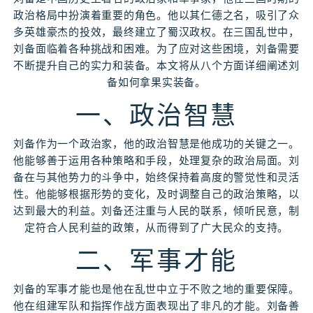
政治格局中扮演着重要的角色。他以其仁德之名，吸引了众
多英雄豪杰的投效，最终建立了蜀汉政权。在三国乱世中，
刘备面临着各种挑战和困难。为了应对这些困境，刘备需要
不断提升自己的实力和装备。本文将从八个方面详细阐述刘
备如何拿果实装备。
一、政治智慧
刘备作为一个政治家，他的政治智慧是他成功的关键之一。
他能够善于运用各种策略和手段，处理复杂的政治局面。刘
备在与其他势力的斗争中，始终保持着高度的警觉性和灵活
性。他能够根据形势的变化，及时调整自己的政治策略，以
达到最大的利益。刘备还注重与人民的联系，倾听民意，制
定符合人民利益的政策，从而得到了广大民众的支持。
二、军事才能
刘备的军事才能也是他在乱世中立于不败之地的重要保障。
他在组建军队和指挥作战方面表现出了非凡的才能。刘备善