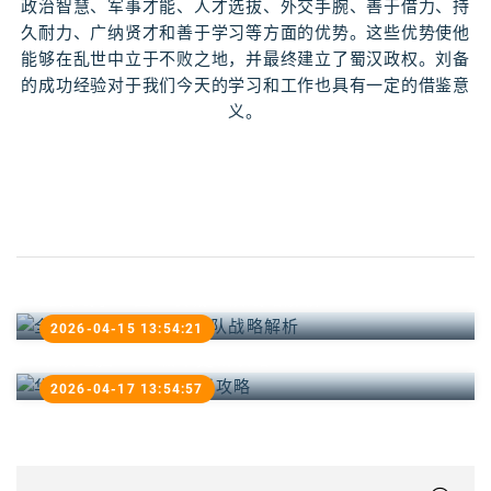
政治智慧、军事才能、人才选拔、外交手腕、善于借力、持
久耐力、广纳贤才和善于学习等方面的优势。这些优势使他
能够在乱世中立于不败之地，并最终建立了蜀汉政权。刘备
的成功经验对于我们今天的学习和工作也具有一定的借鉴意
义。
全面战争三国：攻城车队战略解析
2026-04-15 13:54:21
华硕电脑BIOS版本更新攻略
2026-04-17 13:54:57