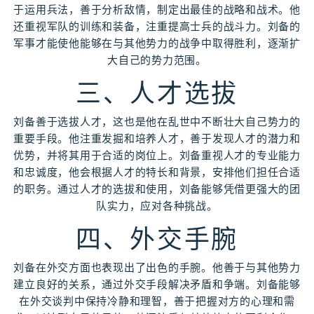
于运用兵法，善于分析敌情，制定出最佳的战略和战术。他
还重视军队的训练和装备，注重提高士兵的战斗力。刘备的
军事才能使他能够在与其他势力的战争中取得胜利，逐渐扩
大自己的势力范围。
三、人才选拔
刘备善于选拔人才，这也是他在乱世中不断壮大自己势力的
重要手段。他注重发掘和培养人才，善于发现人才的潜力和
优势，并将其用于合适的岗位上。刘备重视人才的专业能力
和忠诚度，他会根据人才的特长和背景，安排他们担任合适
的职务。通过人才的选拔和使用，刘备能够凭借更强大的团
队实力，应对各种挑战。
四、外交手腕
刘备在外交方面也表现出了出色的手腕。他善于与其他势力
建立良好的关系，通过外交手段解决矛盾和争端。刘备能够
在外交谈判中保持冷静和理智，善于把握对方的心理和需