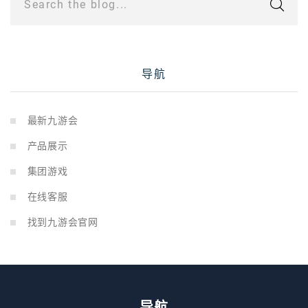
Search the blog...
导航
最新九游会
产品展示
集团游戏
在线客服
找到九游会官网
导航