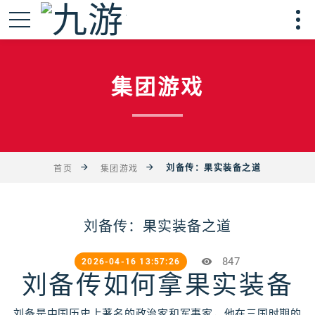
集团游戏
刘备传：果实装备之道
首页
集团游戏
刘备传：果实装备之道
847
2026-04-16 13:57:26
刘备传如何拿果实装备
刘备是中国历史上著名的政治家和军事家，他在三国时期的