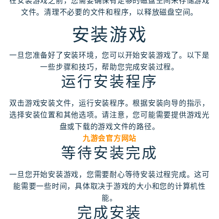
在安装游戏之前，您需要确保有足够的磁盘空间来存储游戏
文件。清理不必要的文件和程序，以释放磁盘空间。
安装游戏
一旦您准备好了安装环境，您可以开始安装游戏了。以下是
一些步骤和技巧，帮助您完成安装过程。
运行安装程序
双击游戏安装文件，运行安装程序。根据安装向导的指示，
选择安装位置和其他选项。请注意，您可能需要提供游戏光
盘或下载的游戏文件的路径。
九游会官方网站
等待安装完成
一旦您开始安装游戏，您需要耐心等待安装过程完成。这可
能需要一些时间，具体取决于游戏的大小和您的计算机性
能。
完成安装