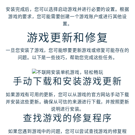
安装完成后，您可以选择启动游戏并进行必要的设置。根据
游戏的要求，您可能需要创建一个游戏账户或进行其他设
置。
游戏更新和修复
一旦您安装了游戏，您可能想要更新游戏或修复可能存在的
问题。以下是一些技巧，帮助您完成这些任务。
手动下载和安装游戏更新
如果游戏有可用的更新，您可以从游戏的官方网站手动下载
并安装这些更新。确保从可信的来源进行下载，并按照更新
说明进行安装。
查找游戏的修复程序
如果您遇到游戏中的问题，您可以尝试查找游戏的修复程