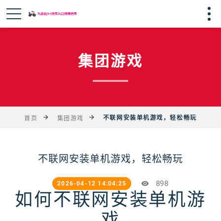
集团游戏
不联网安装单机游戏，轻松畅玩
首页
集团游戏
不联网安装单机游戏，轻松畅玩
898
2026-04-12 14:04:25
如何不联网安装单机游
戏