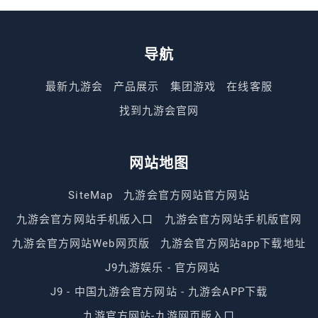
导航
最新九游会
产品展示
集团游戏
在线客服
找到九游会官网
网站地图
SiteMap
九游会官方网站官方网站
九游会官方网站手机版入口
九游会官方网站手机版官网
九游会官方网站Web网页版
九游会官方网站app下载地址
J9九游娱乐 - 官方网站
J9 - 中国九游会官方网站 - 九游会APP下载
九游官方网站-九游网页版入口