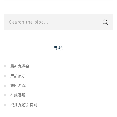
Search the blog...
导航
最新九游会
产品展示
集团游戏
在线客服
找到九游会官网