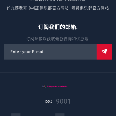
j9九游老哥·[中国]俱乐部官方网站
老哥俱乐部官方网站
订阅我们的邮箱.
订阅邮箱以获取最新咨询和优惠哦!
Enter your E-mail
9001
ISO